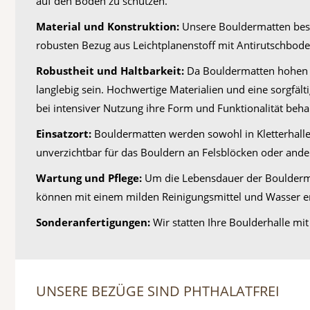
auf den Boden zu schützen.
Material und Konstruktion:
Unsere Bouldermatten bes
robusten Bezug aus Leichtplanenstoff mit Antirutschboden
Robustheit und Haltbarkeit:
Da Bouldermatten hohen B
langlebig sein. Hochwertige Materialien und eine sorgfäl
bei intensiver Nutzung ihre Form und Funktionalität beha
Einsatzort:
Bouldermatten werden sowohl in Kletterhallen
unverzichtbar für das Bouldern an Felsblöcken oder ander
Wartung und Pflege:
Um die Lebensdauer der Bouldermat
können mit einem milden Reinigungsmittel und Wasser en
Sonderanfertigungen:
Wir statten Ihre Boulderhalle mi
UNSERE BEZÜGE SIND PHTHALATFREI