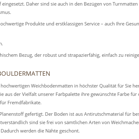
f eingesetzt. Daher sind sie auch in den Bezügen von Turnmatten
smus.
ochwertige Produkte und erstklassigen Service – auch Ihre Gesun
n.
hem Bezug, der robust und strapazierfähig, einfach zu reinigen
 BOULDERMATTEN
e hochwertigen Weichbodenmatten in höchster Qualität für Sie h
 aus der Vielfalt unserer Farbpalette ihre gewünschte Farbe für
für Fremdfabrikate.
nenstoff gefertigt. Der Boden ist aus Antirutschmaterial für bes
stverständlich sind sie frei von sämtlichen Arten von Weichmacher
. Dadurch werden die Nähte geschont.