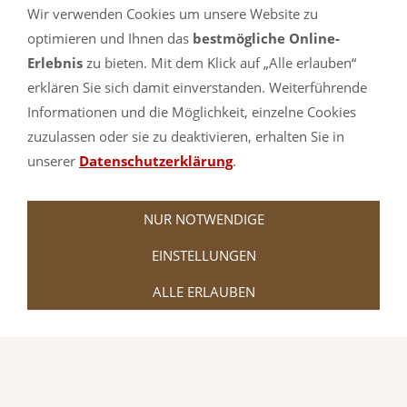
wesentlich mehr Maße und Farben
Wir verwenden Cookies um unsere Website zu
verfügbar als hier im Shop angezeigt.
optimieren und Ihnen das
bestmögliche Online-
Erlebnis
zu bieten. Mit dem Klick auf „Alle erlauben“
Schauen Sie sich gerne einmal in
erklären Sie sich damit einverstanden. Weiterführende
unserem Partnershop turnmatte.com in
Informationen und die Möglichkeit, einzelne Cookies
zuzulassen oder sie zu deaktivieren, erhalten Sie in
der
Bouldermatten-Abteilung
um.
unserer
Datenschutzerklärung
.
NUR NOTWENDIGE
EINSTELLUNGEN
ALLE ERLAUBEN