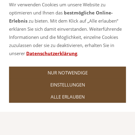
wesentlich mehr Maße und Farben
Wir verwenden Cookies um unsere Website zu
verfügbar als hier im Shop angezeigt.
optimieren und Ihnen das
bestmögliche Online-
Erlebnis
zu bieten. Mit dem Klick auf „Alle erlauben“
Schauen Sie sich gerne einmal in
erklären Sie sich damit einverstanden. Weiterführende
unserem Partnershop turnmatte.com in
Informationen und die Möglichkeit, einzelne Cookies
zuzulassen oder sie zu deaktivieren, erhalten Sie in
der
Bouldermatten-Abteilung
um.
unserer
Datenschutzerklärung
.
NUR NOTWENDIGE
EINSTELLUNGEN
ALLE ERLAUBEN