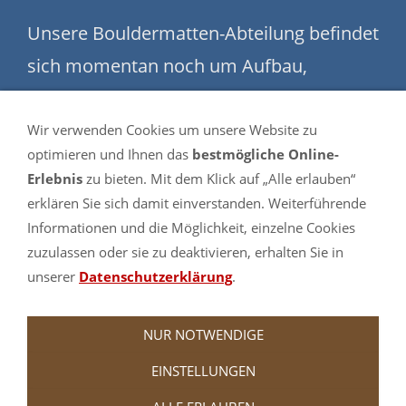
Unsere Bouldermatten-Abteilung befindet
sich momentan noch um Aufbau,
trotzdem sind bereits jetzt schon
wesentlich mehr Maße und Farben
Wir verwenden Cookies um unsere Website zu
optimieren und Ihnen das
bestmögliche Online-
verfügbar als hier im Shop angezeigt.
Erlebnis
zu bieten. Mit dem Klick auf „Alle erlauben“
Schauen Sie sich gerne einmal in
erklären Sie sich damit einverstanden. Weiterführende
Informationen und die Möglichkeit, einzelne Cookies
unserem Partnershop turnmatte.com in
zuzulassen oder sie zu deaktivieren, erhalten Sie in
der
Bouldermatten-Abteilung
um.
unserer
Datenschutzerklärung
.
NUR NOTWENDIGE
EINSTELLUNGEN