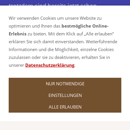
trotzdem sind bereits jetzt schon
wesentlich mehr Maße und Farben
Wir verwenden Cookies um unsere Website zu
verfügbar als hier im Shop angezeigt.
optimieren und Ihnen das
bestmögliche Online-
Erlebnis
zu bieten. Mit dem Klick auf „Alle erlauben“
Schauen Sie sich gerne einmal in
erklären Sie sich damit einverstanden. Weiterführende
Informationen und die Möglichkeit, einzelne Cookies
unserem Partnershop turnmatte.com in
zuzulassen oder sie zu deaktivieren, erhalten Sie in
der
Bouldermatten-Abteilung
um.
unserer
Datenschutzerklärung
.
NUR NOTWENDIGE
EINSTELLUNGEN
ALLE ERLAUBEN