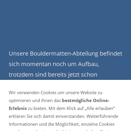
Unsere Bouldermatten-Abteilung befindet
sich momentan noch um Aufbau,
trotzdem sind bereits jetzt schon
wesentlich mehr Maße und Farben
Wir verwenden Cookies um unsere Website zu
verfügbar als hier im Shop angezeigt.
optimieren und Ihnen das
bestmögliche Online-
Schauen Sie sich gerne einmal in
Erlebnis
zu bieten. Mit dem Klick auf „Alle erlauben“
erklären Sie sich damit einverstanden. Weiterführende
unserem Partnershop turnmatte.com in
Informationen und die Möglichkeit, einzelne Cookies
der
Bouldermatten-Abteilung
um.