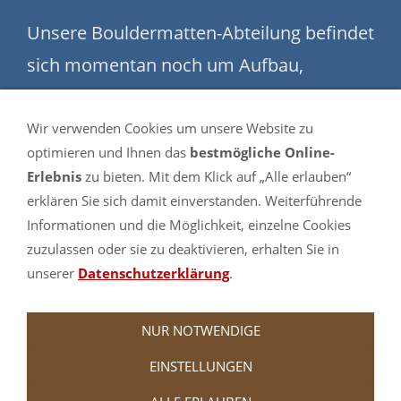
Unsere Bouldermatten-Abteilung befindet
sich momentan noch um Aufbau,
trotzdem sind bereits jetzt schon
wesentlich mehr Maße und Farben
Wir verwenden Cookies um unsere Website zu
optimieren und Ihnen das
bestmögliche Online-
verfügbar als hier im Shop angezeigt.
Erlebnis
zu bieten. Mit dem Klick auf „Alle erlauben“
Schauen Sie sich gerne einmal in
erklären Sie sich damit einverstanden. Weiterführende
Informationen und die Möglichkeit, einzelne Cookies
unserem Partnershop turnmatte.com in
zuzulassen oder sie zu deaktivieren, erhalten Sie in
der
Bouldermatten-Abteilung
um.
unserer
Datenschutzerklärung
.
NUR NOTWENDIGE
EINSTELLUNGEN