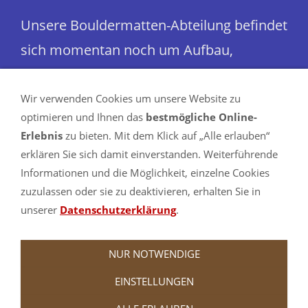
Unsere Bouldermatten-Abteilung befindet
sich momentan noch um Aufbau,
trotzdem sind bereits jetzt schon
wesentlich mehr Maße und Farben
Wir verwenden Cookies um unsere Website zu
optimieren und Ihnen das
bestmögliche Online-
verfügbar als hier im Shop angezeigt.
Erlebnis
zu bieten. Mit dem Klick auf „Alle erlauben“
Schauen Sie sich gerne einmal in
erklären Sie sich damit einverstanden. Weiterführende
Informationen und die Möglichkeit, einzelne Cookies
unserem Partnershop turnmatte.com in
zuzulassen oder sie zu deaktivieren, erhalten Sie in
der
Bouldermatten-Abteilung
um.
unserer
Datenschutzerklärung
.
NUR NOTWENDIGE
EINSTELLUNGEN