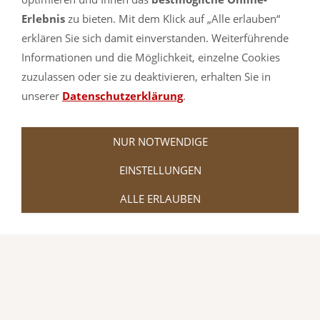
Weichbodenmatten, Bodenturnmatten,
Erlebnis
zu bieten. Mit dem Klick auf „Alle erlauben“
Yogamatten, Leichtturnmatten,
erklären Sie sich damit einverstanden. Weiterführende
Informationen und die Möglichkeit, einzelne Cookies
Steckmatten und Geräteturnmatten.
zuzulassen oder sie zu deaktivieren, erhalten Sie in
Auch Sonderanfertigungen in Ihren
unserer
Datenschutzerklärung
.
Wunschmaßen sind möglich.
NUR NOTWENDIGE
Ein Besuch lohnt sich. Lassen Sie sich von
EINSTELLUNGEN
dem umfangreichen Sortiment
ALLE ERLAUBEN
überzeugen.