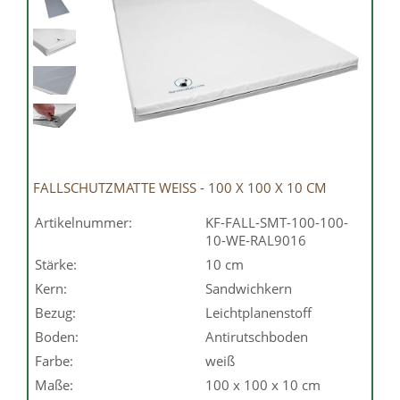
FALLSCHUTZMATTE WEISS - 100 X 100 X 10 CM
Artikelnummer:
KF-FALL-SMT-100-100-
10-WE-RAL9016
Stärke:
10 cm
Kern:
Sandwichkern
Bezug:
Leichtplanenstoff
Boden:
Antirutschboden
Farbe:
weiß
Maße:
100 x 100 x 10 cm