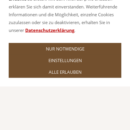
Yogamatten, Leichtturnmatten,
erklären Sie sich damit einverstanden. Weiterführende
Informationen und die Möglichkeit, einzelne Cookies
Steckmatten und Geräteturnmatten.
zuzulassen oder sie zu deaktivieren, erhalten Sie in
Auch Sonderanfertigungen in Ihren
unserer
Datenschutzerklärung
.
Wunschmaßen sind möglich.
NUR NOTWENDIGE
Ein Besuch lohnt sich. Lassen Sie sich von
EINSTELLUNGEN
dem umfangreichen Sortiment
ALLE ERLAUBEN
überzeugen.