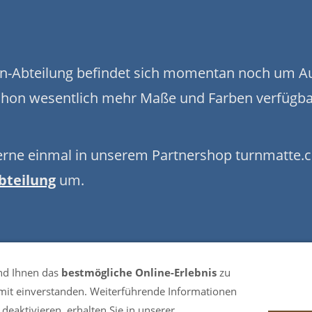
n-Abteilung befindet sich momentan noch um A
 schon wesentlich mehr Maße und Farben verfügba
erne einmal in unserem Partnershop turnmatte.
bteilung
um.
nd Ihnen das
bestmögliche Online-Erlebnis
zu
damit einverstanden. Weiterführende Informationen
deaktivieren, erhalten Sie in unserer