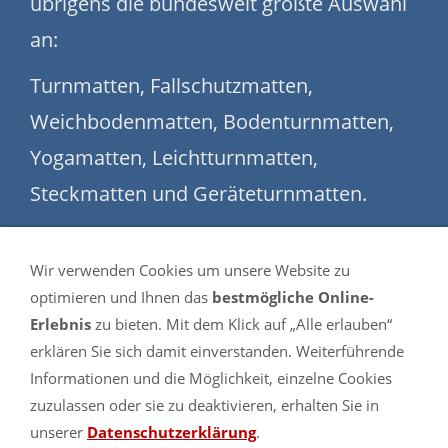
übrigens die bundesweit größte Auswahl
an:
Turnmatten, Fallschutzmatten,
Weichbodenmatten, Bodenturnmatten,
Yogamatten, Leichtturnmatten,
Steckmatten und Geräteturnmatten.
Auch Sonderanfertigungen in Ihren
Wir verwenden Cookies um unsere Website zu
Wunschmaßen sind möglich.
optimieren und Ihnen das
bestmögliche Online-
Ein Besuch lohnt sich. Lassen Sie sich von
Erlebnis
zu bieten. Mit dem Klick auf „Alle erlauben“
erklären Sie sich damit einverstanden. Weiterführende
dem umfangreichen Sortiment
Informationen und die Möglichkeit, einzelne Cookies
überzeugen.
zuzulassen oder sie zu deaktivieren, erhalten Sie in
unserer
Datenschutzerklärung
.