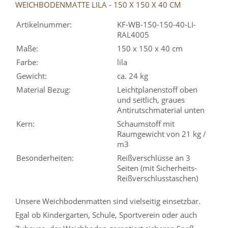
WEICHBODENMATTE LILA - 150 X 150 X 40 CM
Artikelnummer:
KF-WB-150-150-40-LI-
RAL4005
Maße:
150 x 150 x 40 cm
Farbe:
lila
Gewicht:
ca. 24 kg
Material Bezug:
Leichtplanenstoff oben
und seitlich, graues
Antirutschmaterial unten
Kern:
Schaumstoff mit
Raumgewicht von 21 kg /
m3
Besonderheiten:
Reißverschlüsse an 3
Seiten (mit Sicherheits-
Reißverschlusstaschen)
Unsere Weichbodenmatten sind vielseitig einsetzbar.
Egal ob Kindergarten, Schule, Sportverein oder auch