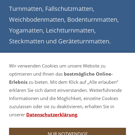
Turnmatten, Fallschutzmatten,
Weichbodenmatten, Bodenturnmatten,
Yogamatten, Leichtturnmatten,
Steckmatten und Geräteturnmatten.
Auch Sonderanfertigungen in Ihren
Wunschmaßen sind möglich.
Wir verwenden Cookies um unsere Website zu
optimieren und Ihnen das
bestmögliche Online-
Ein Besuch lohnt sich. Lassen Sie sich von
Erlebnis
zu bieten. Mit dem Klick auf „Alle erlauben“
dem umfangreichen Sortiment
erklären Sie sich damit einverstanden. Weiterführende
Informationen und die Möglichkeit, einzelne Cookies
überzeugen.
zuzulassen oder sie zu deaktivieren, erhalten Sie in
unserer
Datenschutzerklärung
.
NUR NOTWENDIGE