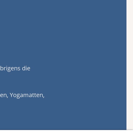
übrigens die
en, Yogamatten,
timent überzeugen.