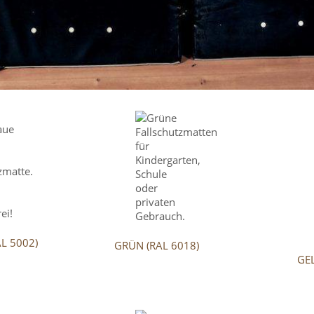
L 5002)
GRÜN (RAL 6018)
GEL