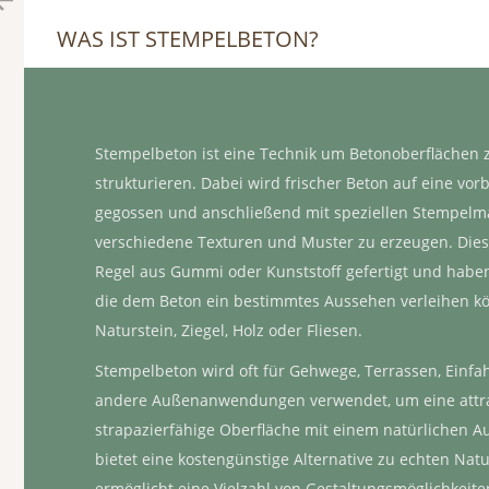
DEKOR-KUNSTFELSEN-STEMPELMATRIZE-DAMPFBAD-BRUN
KUNSTFELSEN-PLATTE-1
KUNSTFELSEN-WANDDEKOR-FLUEGEL
DEKOR-KUNSTFELSEN-KLINKER-DETAIL
DEKOR-KUNSTFELSEN-AZTEKEN-KALENDER-DETAIL
KUNSTFELSEN-WANDVERKLEIDUNG-DEKOR-1
WAS IST STEMPELBETON?
Stempelbeton ist eine Technik um Betonoberflächen 
strukturieren. Dabei wird frischer Beton auf eine vorb
gegossen und anschließend mit speziellen Stempelma
verschiedene Texturen und Muster zu erzeugen. Dies
Regel aus Gummi oder Kunststoff gefertigt und habe
die dem Beton ein bestimmtes Aussehen verleihen kö
Naturstein, Ziegel, Holz oder Fliesen.
Stempelbeton wird oft für Gehwege, Terrassen, Einfa
andere Außenanwendungen verwendet, um eine attra
strapazierfähige Oberfläche mit einem natürlichen A
bietet eine kostengünstige Alternative zu echten Nat
ermöglicht eine Vielzahl von Gestaltungsmöglichkeite