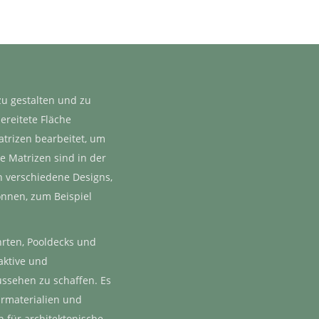
NEN
zu gestalten und zu
ereitete Fläche
trizen bearbeitet, um
e Matrizen sind in der
n verschiedene Designs,
nnen, zum Beispiel
hrten, Pooldecks und
ktive und
ussehen zu schaffen. Es
urmaterialien und
n für architektonische