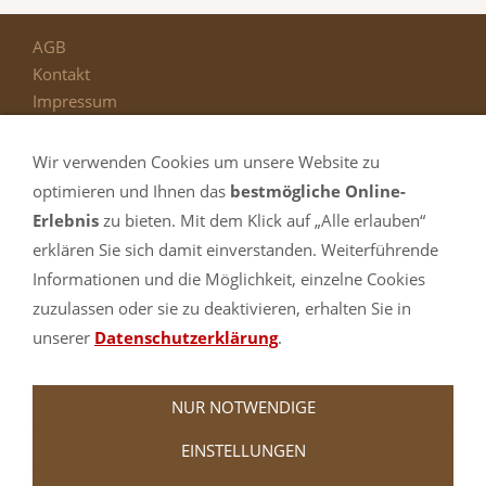
AGB
Kontakt
Impressum
Datenschutz
Widerrufsrecht
Wir verwenden Cookies um unsere Website zu
Technik
optimieren und Ihnen das
bestmögliche Online-
Team
Erlebnis
zu bieten. Mit dem Klick auf „Alle erlauben“
Preise
erklären Sie sich damit einverstanden. Weiterführende
Sitemap
Informationen und die Möglichkeit, einzelne Cookies
Haftungsausschluss
zuzulassen oder sie zu deaktivieren, erhalten Sie in
FAQs - Häufige Fragen
unserer
Datenschutzerklärung
.
Referenzen
Jobs bei uns
Wallpaper
NUR NOTWENDIGE
Versand & Zahlung
EINSTELLUNGEN